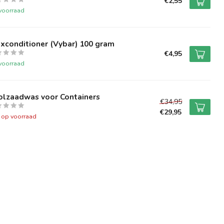
€2,55
voorraad
xconditioner (Vybar) 100 gram
€4,95
voorraad
olzaadwas voor Containers
€34,95
€29,95
t op voorraad