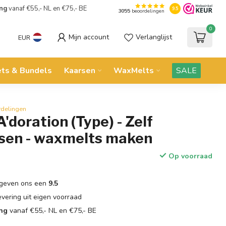
ing
vanaf €55,- NL en €75,- BE
9.5
3055
beoordelingen
0
Mijn account
Verlanglijst
EUR
ets & Bundels
Kaarsen
WaxMelts
SALE
rdelingen
A'doration (Type) - Zelf
sen - waxmelts maken
Op voorraad
geven ons een
9.5
evering uit eigen voorraad
ing
vanaf €55,- NL en €75,- BE