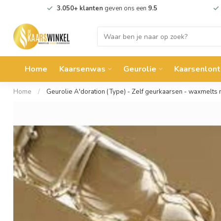
3.050+ klanten
geven ons een
9.5
Home
Kaarsenwas
Geurolie
Kaarsenlont
Home
/
Geurolie A'doration (Type) - Zelf geurkaarsen - waxmelts