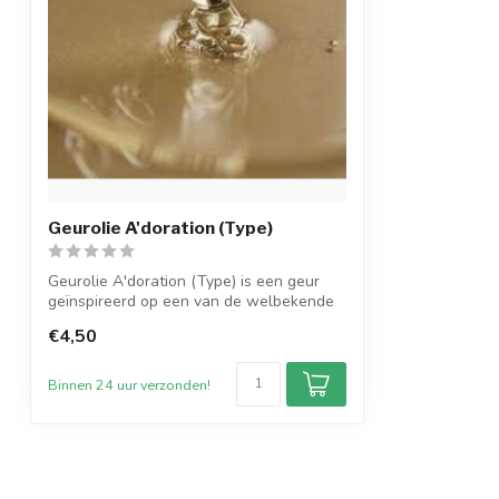
Geurolie A'doration (Type)
Geurolie A'doration (Type) is een geur
geïnspireerd op een van de welbekende
geu...
€4,50
Binnen 24 uur verzonden!