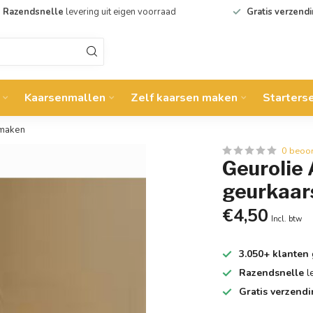
Razendsnelle
levering uit eigen voorraad
Gratis verzend
Kaarsenmallen
Zelf kaarsen maken
Starters
 maken
0 beoo
Geurolie 
geurkaar
€4,50
Incl. btw
3.050+ klanten
Razendsnelle
l
Gratis verzend