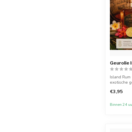
Geurolie 
Island Rum 
exotische ge
do...
€3,95
Binnen 24 uu