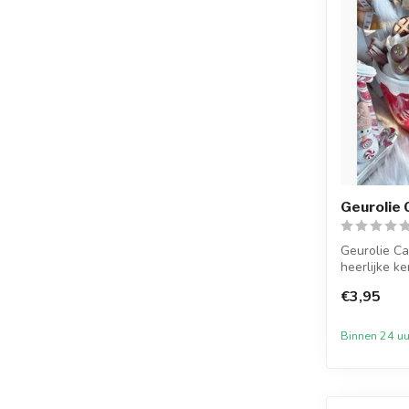
Geurolie
Geurolie C
heerlijke k
sui...
€3,95
Binnen 24 uu