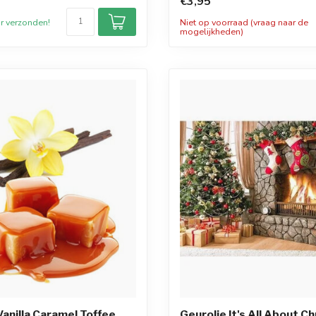
€3,95
r verzonden!
Niet op voorraad (vraag naar de
mogelijkheden)
Vanilla Caramel Toffee
Geurolie It's All About C