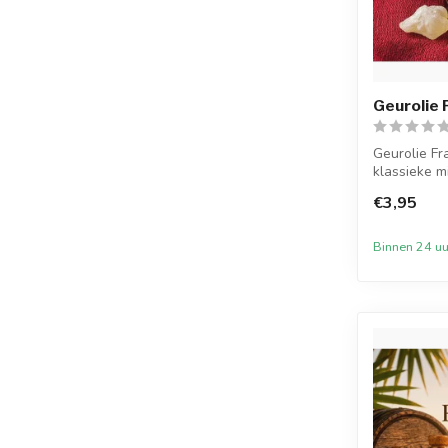
Geurolie 
Geurolie Fr
klassieke m
ber...
€3,95
Binnen 24 uu