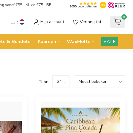
ing
vanaf €55,- NL en €75,- BE
9.5
3055
beoordelingen
0
Mijn account
Verlanglijst
EUR
ets & Bundels
Kaarsen
WaxMelts
SALE
Toon: