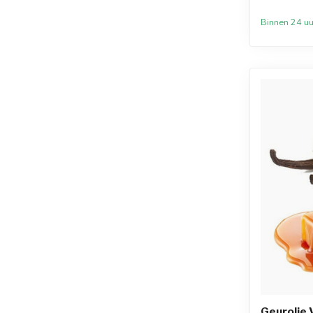
Binnen 24 uu
Geurolie 