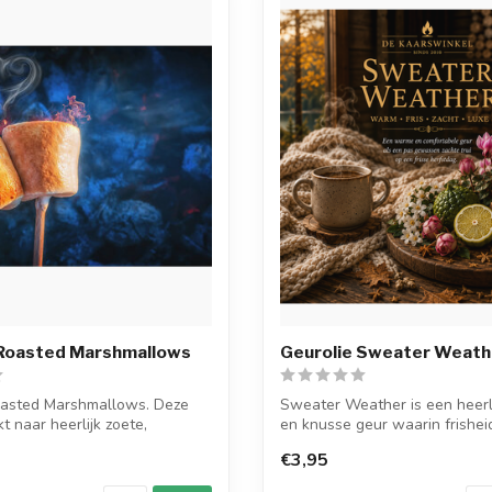
 Roasted Marshmallows
Geurolie Sweater Weath
oasted Marshmallows. Deze
Sweater Weather is een heerl
kt naar heerlijk zoete,
en knusse geur waarin frishei
warmte ...
€3,95