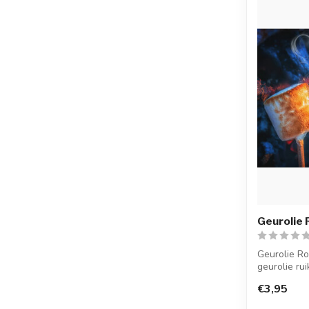
Geurolie
Geurolie R
geurolie rui
suikerac...
€3,95