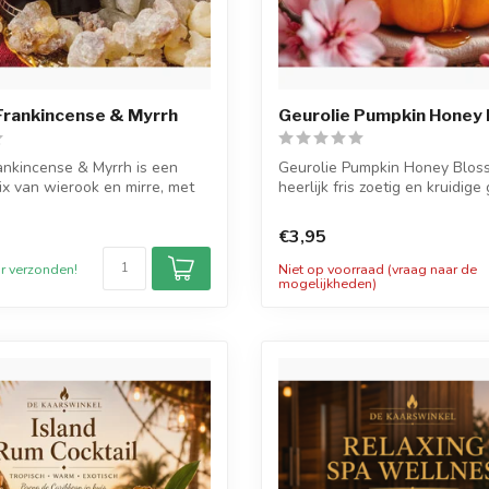
Frankincense & Myrrh
Geurolie Pumpkin Honey
ankincense & Myrrh is een
Geurolie Pumpkin Honey Blos
ix van wierook en mirre, met
heerlijk fris zoetig en kruidige 
€3,95
r verzonden!
Niet op voorraad (vraag naar de
mogelijkheden)