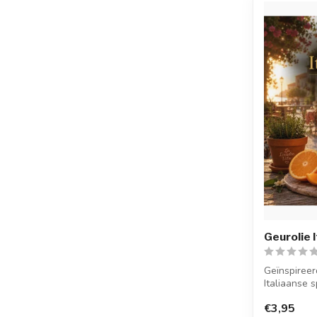
Geurolie I
Geïnspireer
Italiaanse s
Italian S...
€3,95