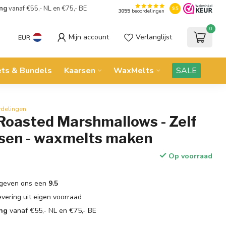
ing
vanaf €55,- NL en €75,- BE
9.5
3055
beoordelingen
0
Mijn account
Verlanglijst
EUR
ets & Bundels
Kaarsen
WaxMelts
SALE
rdelingen
 Roasted Marshmallows - Zelf
sen - waxmelts maken
Op voorraad
geven ons een
9.5
evering uit eigen voorraad
ing
vanaf €55,- NL en €75,- BE