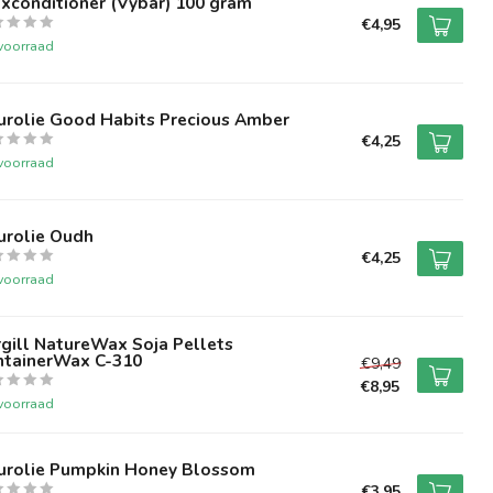
xconditioner (Vybar) 100 gram
€4,95
voorraad
urolie Good Habits Precious Amber
€4,25
voorraad
urolie Oudh
€4,25
voorraad
gill NatureWax Soja Pellets
ntainerWax C-310
€9,49
€8,95
voorraad
urolie Pumpkin Honey Blossom
€3,95