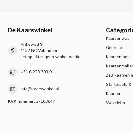
De Kaarswinkel
Categori
Kaarsenwas
Pinkewad 9
Geurolie
1132 NC Volendam
Let op: dit is geen winkellocatie
Kaarsenlont
Kaarsenmalle
+31 6 220 303 91
Zelf kaarsen 
Startersets &
info@kaarswinkel.nl
Kaarsen
KVK nummer:
37163647
WaxMelts