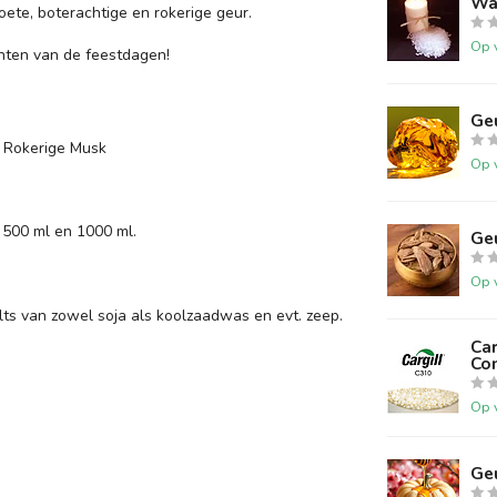
Wa
oete, boterachtige en rokerige geur.
Op 
nten van de feestdagen!
Ge
 Rokerige Musk
Op 
 500 ml en 1000 ml.
Ge
Op 
ts van zowel soja als koolzaadwas en evt. zeep.
Car
Co
Op 
Ge