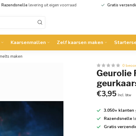
Razendsnelle
levering uit eigen voorraad
Gratis verzend
Kaarsenmallen
Zelf kaarsen maken
Starters
xmelts maken
0 beoo
Geurolie
geurkaar
€3,95
Incl. btw
3.050+ klanten
Razendsnelle
l
Gratis verzend