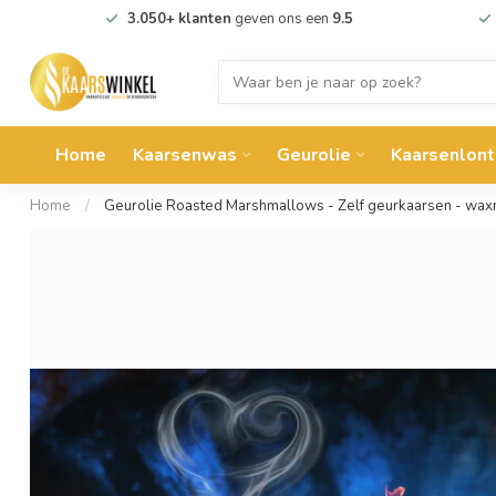
3.050+ klanten
geven ons een
9.5
Home
Kaarsenwas
Geurolie
Kaarsenlont
Home
/
Geurolie Roasted Marshmallows - Zelf geurkaarsen - wa