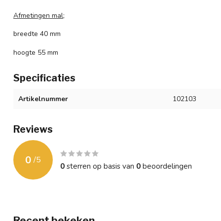
Afmetingen mal;
breedte 40 mm
hoogte 55 mm
Specificaties
Artikelnummer
102103
Reviews
0
/
5
0
sterren op basis van
0
beoordelingen
Recent bekeken