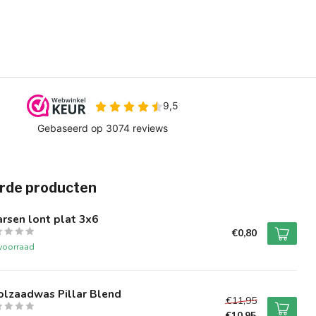
rde producten
rsen lont plat 3x6
€0,80
voorraad
olzaadwas Pillar Blend
€11,95
€10,95