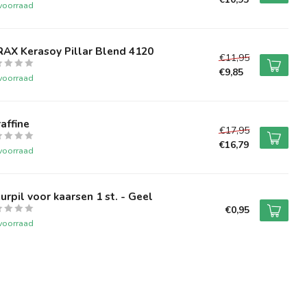
voorraad
AX Kerasoy Pillar Blend 4120
€11,95
€9,85
voorraad
affine
€17,95
€16,79
voorraad
urpil voor kaarsen 1 st. - Geel
€0,95
voorraad