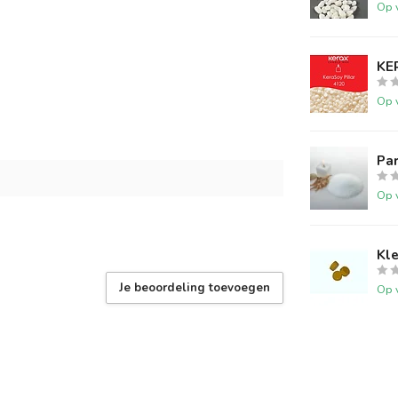
Op 
KER
Op 
Par
Op 
Kle
Je beoordeling toevoegen
Op 