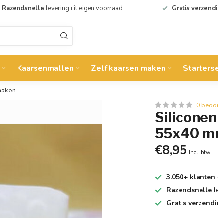
Razendsnelle
levering uit eigen voorraad
Gratis verzend
Kaarsenmallen
Zelf kaarsen maken
Starters
maken
0 beoo
Silicone
55x40 mm
€8,95
Incl. btw
3.050+ klanten
Razendsnelle
l
Gratis verzend