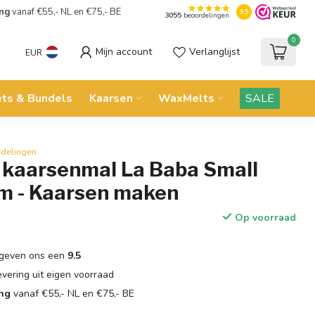
ing
vanaf €55,- NL en €75,- BE
9.5
3055
beoordelingen
0
Mijn account
Verlanglijst
EUR
ets & Bundels
Kaarsen
WaxMelts
SALE
rdelingen
n kaarsenmal La Baba Small
 - Kaarsen maken
Op voorraad
geven ons een
9.5
evering uit eigen voorraad
ing
vanaf €55,- NL en €75,- BE