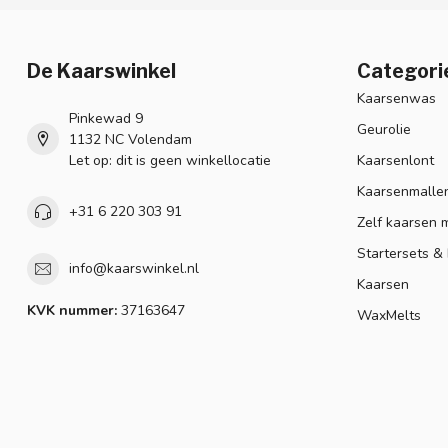
De Kaarswinkel
Categori
Kaarsenwas
Pinkewad 9
Geurolie
1132 NC Volendam
Let op: dit is geen winkellocatie
Kaarsenlont
Kaarsenmalle
+31 6 220 303 91
Zelf kaarsen 
Startersets &
info@kaarswinkel.nl
Kaarsen
KVK nummer:
37163647
WaxMelts