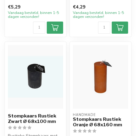
200 mm in de kleur Rood.
mm in de basiskleur Wit.
€5,29
€4,29
Dez...
Deze ...
Vandaag besteld, binnen 1-5
Vandaag besteld, binnen 1-5
dagen verzonden!
dagen verzonden!
HANDMADE
Stompkaars Rustiek
Stompkaars Rustiek
Zwart Ø 68x100 mm
Oranje Ø 68x160 mm
Rustieke Stompkaars met