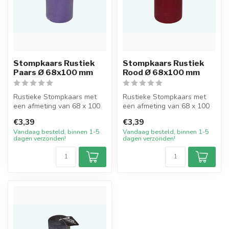
Stompkaars Rustiek
Stompkaars Rustiek
Paars Ø 68x100 mm
Rood Ø 68x100 mm
Rustieke Stompkaars met
Rustieke Stompkaars met
een afmeting van 68 x 100
een afmeting van 68 x 100
mm in de kleur Paars. Deze
mm in de kleur Rood. Deze
€3,39
€3,39
han...
hand...
Vandaag besteld, binnen 1-5
Vandaag besteld, binnen 1-5
dagen verzonden!
dagen verzonden!