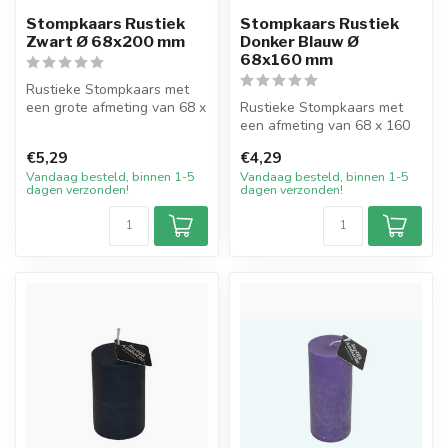
Stompkaars Rustiek
Stompkaars Rustiek
Zwart Ø 68x200 mm
Donker Blauw Ø
68x160 mm
Rustieke Stompkaars met
een grote afmeting van 68 x
Rustieke Stompkaars met
200 mm in de kleur Zwart.
een afmeting van 68 x 160
De...
mm in de kleur Donker
€5,29
€4,29
Blauw. D...
Vandaag besteld, binnen 1-5
Vandaag besteld, binnen 1-5
dagen verzonden!
dagen verzonden!