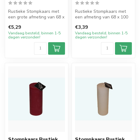
Rustieke Stompkaars met
Rustieke Stompkaars met
een grote afmeting van 68 x
een afmeting van 68 x 100
200 mm in de kleur Paars.
mm in de basiskleur Wit.
€5,29
€3,39
De...
Deze ...
Vandaag besteld, binnen 1-5
Vandaag besteld, binnen 1-5
dagen verzonden!
dagen verzonden!
Stompkaars Rustiek
Stompkaars Rustiek