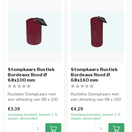
Stompkaars Rustiek
Stompkaars Rustiek
Bordeaux Rood Ø
Bordeaux Rood Ø
68x100 mm
68x160 mm
Rustieke Stompkaars met
Rustieke Stompkaars met
een afmeting van 68 x 100
een afmeting van 68 x 160
mm in de kleur Bordeaux
mm in de kleur Bordeaux
€3,39
€4,29
Rood. ...
Rood. ...
Vandaag besteld, binnen 1-5
Vandaag besteld, binnen 1-5
dagen verzonden!
dagen verzonden!