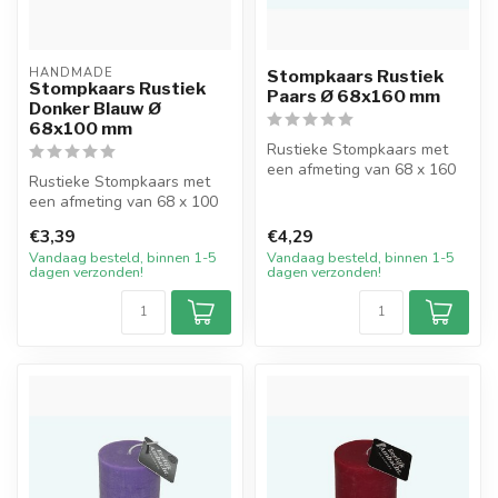
HANDMADE
Stompkaars Rustiek
Stompkaars Rustiek
Paars Ø 68x160 mm
Donker Blauw Ø
68x100 mm
Rustieke Stompkaars met
een afmeting van 68 x 160
Rustieke Stompkaars met
mm in de mooie kleur Paars.
een afmeting van 68 x 100
De...
mm in de kleur Donker
€3,39
€4,29
Blauw. D...
Vandaag besteld, binnen 1-5
Vandaag besteld, binnen 1-5
dagen verzonden!
dagen verzonden!