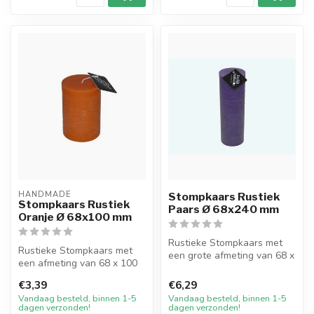
HANDMADE
Stompkaars Rustiek
Stompkaars Rustiek
Paars Ø 68x240 mm
Oranje Ø 68x100 mm
Rustieke Stompkaars met
Rustieke Stompkaars met
een grote afmeting van 68 x
een afmeting van 68 x 100
240 mm in de basiskleur
mm in de kleur Oranje. Deze
Paar...
€3,39
€6,29
ha...
Vandaag besteld, binnen 1-5
Vandaag besteld, binnen 1-5
dagen verzonden!
dagen verzonden!