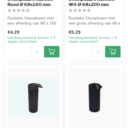
Rood Ø 68x160 mm
Wit Ø 68x200 mm
Rustieke Stompkaars met
Rustieke Stompkaars met
een afmeting van 68 x 160
een grote afmeting van 68 x
mm in de mooie kleur Rood.
200 mm in de kleur Wit.
€4,29
€5,29
Dez...
Deze...
Vandaag besteld, binnen 1-5
Vandaag besteld, binnen 1-5
dagen verzonden!
dagen verzonden!