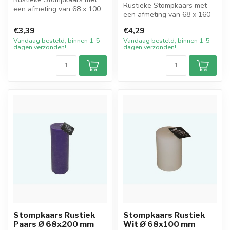
Rustieke Stompkaars met
een afmeting van 68 x 100
een afmeting van 68 x 160
mm in de kleur Zwart. Deze
mm in de mooie kleur
han...
€3,39
€4,29
Oranje. D...
Vandaag besteld, binnen 1-5
Vandaag besteld, binnen 1-5
dagen verzonden!
dagen verzonden!
Stompkaars Rustiek
Stompkaars Rustiek
Paars Ø 68x200 mm
Wit Ø 68x100 mm