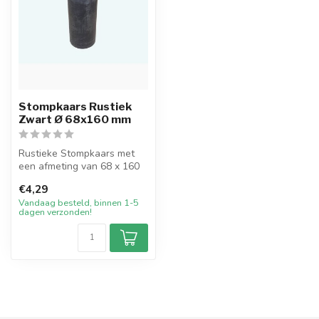
Stompkaars Rustiek
Zwart Ø 68x160 mm
Rustieke Stompkaars met
een afmeting van 68 x 160
mm in de kleur Zwart. Deze
€4,29
han...
Vandaag besteld, binnen 1-5
dagen verzonden!