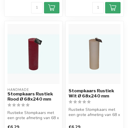
HANDMADE
Stompkaars Rustiek
Stompkaars Rustiek
Wit Ø 68x240 mm
Rood Ø 68x240 mm
Rustieke Stompkaars met
Rustieke Stompkaars met
een grote afmeting van 68 x
een grote afmeting van 68 x
240 mm in de basiskleur
240 mm in de basiskleur
Wit....
€6,29
€6,29