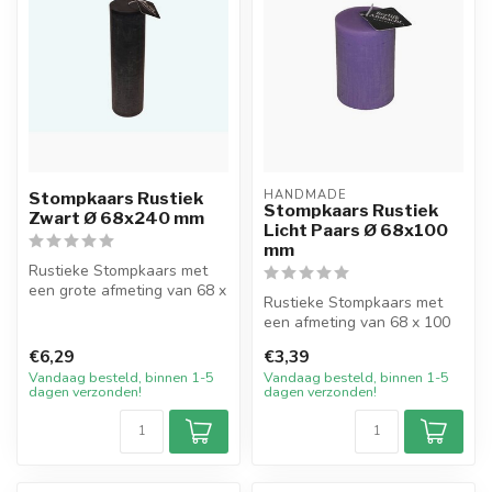
HANDMADE
Stompkaars Rustiek
Stompkaars Rustiek
Zwart Ø 68x240 mm
Licht Paars Ø 68x100
mm
Rustieke Stompkaars met
een grote afmeting van 68 x
Rustieke Stompkaars met
240 mm in de kleur Zwart.
een afmeting van 68 x 100
De...
mm in de kleur Licht Paars.
€6,29
€3,39
De...
Vandaag besteld, binnen 1-5
Vandaag besteld, binnen 1-5
dagen verzonden!
dagen verzonden!