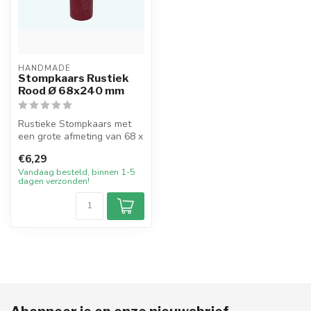
HANDMADE
Stompkaars Rustiek
Rood Ø 68x240 mm
Rustieke Stompkaars met
een grote afmeting van 68 x
240 mm in de basiskleur
€6,29
Rood...
Vandaag besteld, binnen 1-5
dagen verzonden!