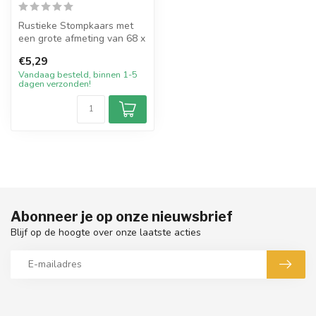
Rustieke Stompkaars met
een grote afmeting van 68 x
200 mm in de kleur Wit.
€5,29
Deze...
Vandaag besteld, binnen 1-5
dagen verzonden!
Abonneer je op onze nieuwsbrief
Blijf op de hoogte over onze laatste acties