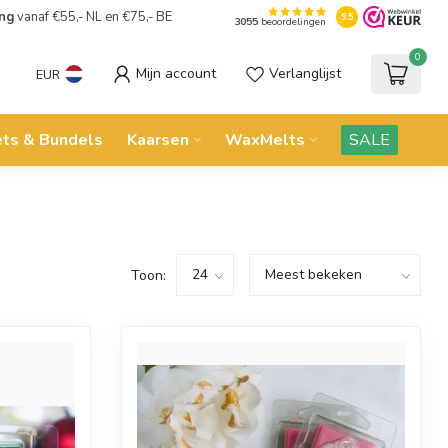
ing
vanaf €55,- NL en €75,- BE
9.5
3055
beoordelingen
0
Mijn account
Verlanglijst
EUR
ets & Bundels
Kaarsen
WaxMelts
SALE
Toon: