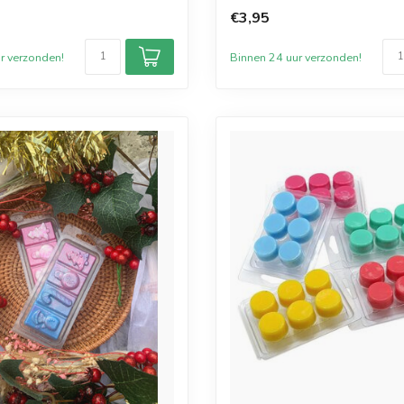
De glittermix-kleur wordt gelev
€3,95
r verzonden!
Binnen 24 uur verzonden!