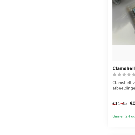
Clamshell
Clamshell 
afbeeldinge
days to Ch..
€9
€11,95
Binnen 24 uu