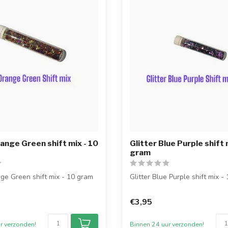
range Green shift mix - 10
Glitter Blue Purple shift 
gram
nge Green shift mix - 10 gram
Glitter Blue Purple shift mix -
x-kleur wordt geleverd i...
De glittermix-kleur wordt gelev
€3,95
r verzonden!
Binnen 24 uur verzonden!