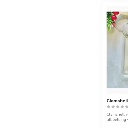
Clamshell
Clamshell 
afbeelding 
Doorzichtige 