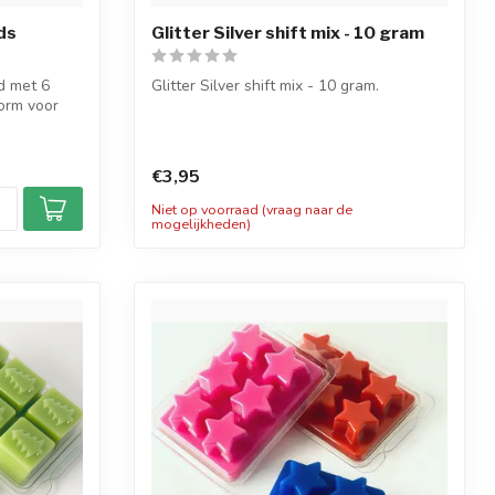
ds
Glitter Silver shift mix - 10 gram
d met 6
Glitter Silver shift mix - 10 gram.
vorm voor
De glittermix-kleur wordt geleverd in ee...
€3,95
Niet op voorraad (vraag naar de
mogelijkheden)