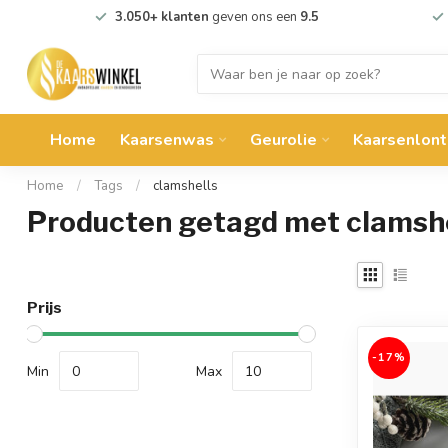
3.050+ klanten
geven ons een
9.5
Home
Kaarsenwas
Geurolie
Kaarsenlont
Home
/
Tags
/
clamshells
Producten getagd met clamshe
Prijs
-17%
Min
Max