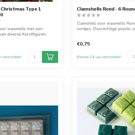
 Christmas Type 1
Clamshells Rond - 6 Roun
n)
Clamshell voor waxmelts Ron
voor waxmelts met een
rondjes. Doorzichtige plastic 
van diverse Kerstfiguren.
geur...
.
€0,75
r verzonden!
Binnen 24 uur verzonden!