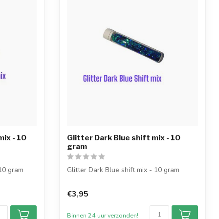
mix - 10
Glitter Dark Blue shift mix - 10
gram
 10 gram
Glitter Dark Blue shift mix - 10 gram
erd in...
De glittermix-kleur wordt geleverd in e...
€3,95
Binnen 24 uur verzonden!