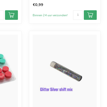
erd in ...
€0,99
Binnen 24 uur verzonden!