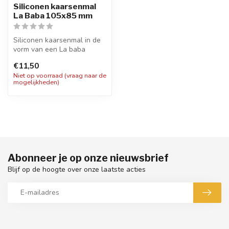
Siliconen kaarsenmal
La Baba 105x85 mm
Siliconen kaarsenmal in de
vorm van een La baba
poppetje met een afmeting
€11,50
van 85...
Niet op voorraad (vraag naar de
mogelijkheden)
Abonneer je op onze nieuwsbrief
Blijf op de hoogte over onze laatste acties