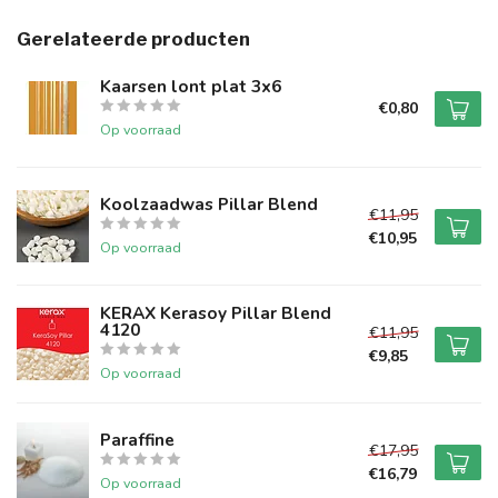
Gerelateerde producten
Kaarsen lont plat 3x6
€0,80
Op voorraad
Koolzaadwas Pillar Blend
€11,95
€10,95
Op voorraad
KERAX Kerasoy Pillar Blend
4120
€11,95
€9,85
Op voorraad
Paraffine
€17,95
€16,79
Op voorraad