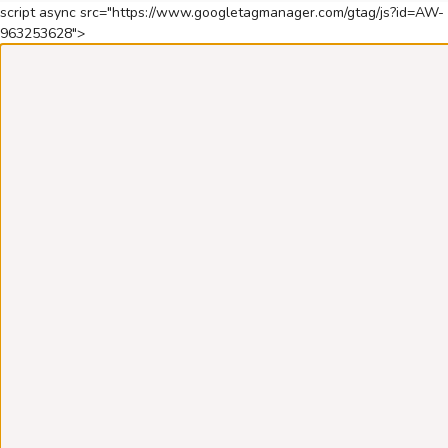
script async src="https://www.googletagmanager.com/gtag/js?id=AW-
963253628">