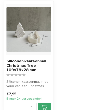
Siliconen kaarsenmal
Christmas Tree
109x79x28 mm
Siliconen kaarsenmal in de
vorm van een Christmas
Tree met een afmeting van
€7,95
109...
Binnen 24 uur verzonden!