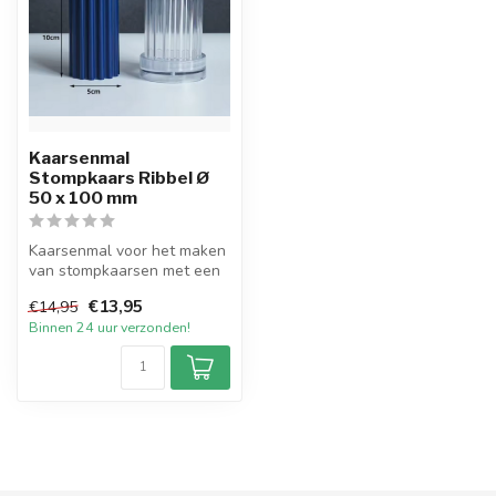
Kaarsenmal
Stompkaars Ribbel Ø
50 x 100 mm
Kaarsenmal voor het maken
van stompkaarsen met een
ribbel met een diameter van
€13,95
€14,95
5...
Binnen 24 uur verzonden!