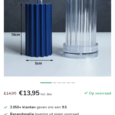
€13,95
€14,95
Op voorraad
Incl. btw
3.050+ klanten
geven ons een
9.5
Razendsnelle
levering uit eigen voorraad