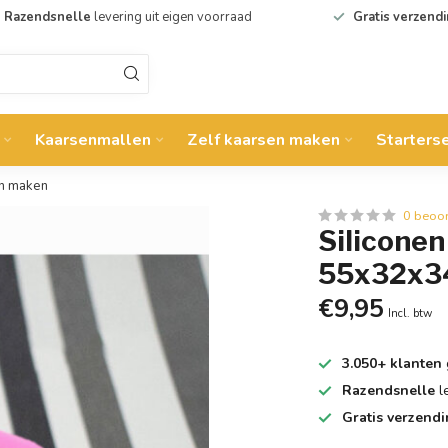
Razendsnelle
levering uit eigen voorraad
Gratis verzend
Kaarsenmallen
Zelf kaarsen maken
Starters
en maken
0 beoo
Silicone
55x32x34
€9,95
Incl. btw
3.050+ klanten
Razendsnelle
l
Gratis verzend