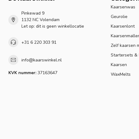
Kaarsenwas
Pinkewad 9
Geurolie
1132 NC Volendam
Let op: dit is geen winkellocatie
Kaarsenlont
Kaarsenmalle
+31 6 220 303 91
Zelf kaarsen 
Startersets &
info@kaarswinkel.nl
Kaarsen
KVK nummer:
37163647
WaxMelts