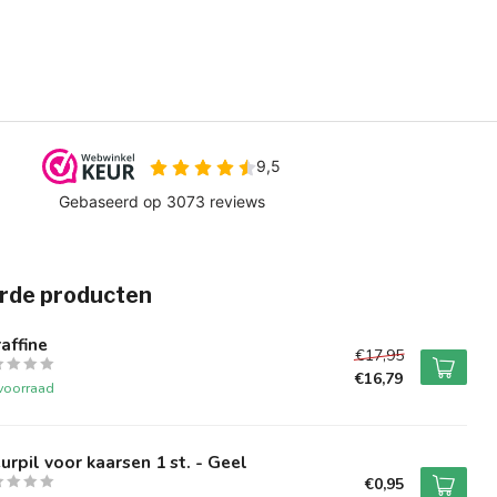
rde producten
affine
€17,95
€16,79
voorraad
urpil voor kaarsen 1 st. - Geel
€0,95