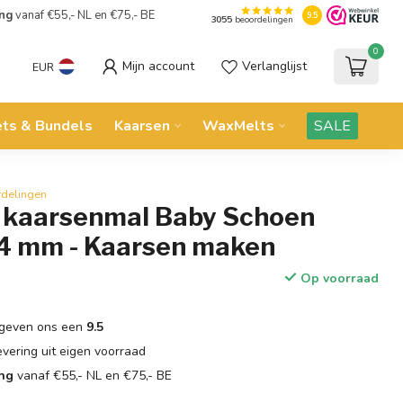
ing
vanaf €55,- NL en €75,- BE
9.5
3055
beoordelingen
0
Mijn account
Verlanglijst
EUR
ets & Bundels
Kaarsen
WaxMelts
SALE
rdelingen
n kaarsenmal Baby Schoen
 mm - Kaarsen maken
Op voorraad
geven ons een
9.5
evering uit eigen voorraad
ing
vanaf €55,- NL en €75,- BE