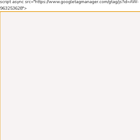
script async src="https://www.googletagmanager.com/gtag/js?id=AW-
963253628">