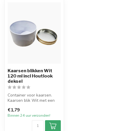
Kaarsen blikken Wit
120 ml incl Houtlook
deksel
Container voor kaarsen.
Kaarsen blik Wit met een
inhoud van 120 ml inclusief
€1,79
een...
Binnen 24 uur verzonden!