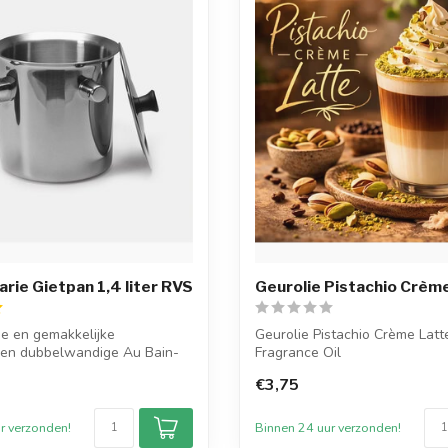
arie Gietpan 1,4 liter RVS
Geurolie Pistachio Crèm
e en gemakkelijke
Geurolie Pistachio Crème Latt
alen dubbelwandige Au Bain-
Fragrance Oil
 ...
€3,75
Pistachio Crème Latte is een w.
r verzonden!
Binnen 24 uur verzonden!