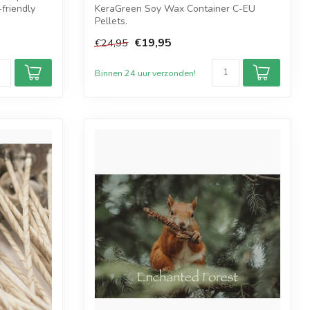
friendly
KeraGreen Soy Wax Container C-EU
Pellets.
Het nieuwste product van KeraGreen o...
€19,95
€24,95
Binnen 24 uur verzonden!