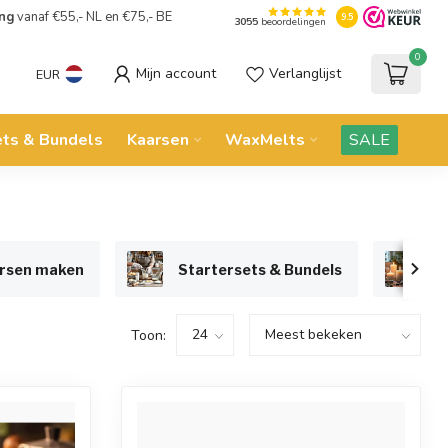
ing
vanaf €55,- NL en €75,- BE
9.5
3055
beoordelingen
0
Mijn account
Verlanglijst
EUR
ets & Bundels
Kaarsen
WaxMelts
SALE
arsen maken
Startersets & Bundels
K
Toon: