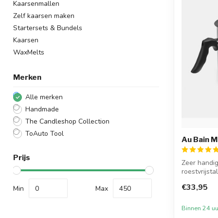
Kaarsenmallen
Zelf kaarsen maken
Startersets & Bundels
Kaarsen
WaxMelts
Merken
Alle merken
Handmade
The Candleshop Collection
ToAuto Tool
Au Bain M
Prijs
Zeer handig
roestvrijst
Mariepan met
€33,95
Min
Max
Binnen 24 uu