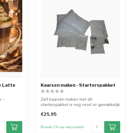
e Latte
Kaarsen maken - Starterspakket
e –
Zelf kaarsen maken met dit
starterspakket is nog nooit zo gemakkelijk
geweest. V...
€25,95
..
Binnen 24 uur verzonden!