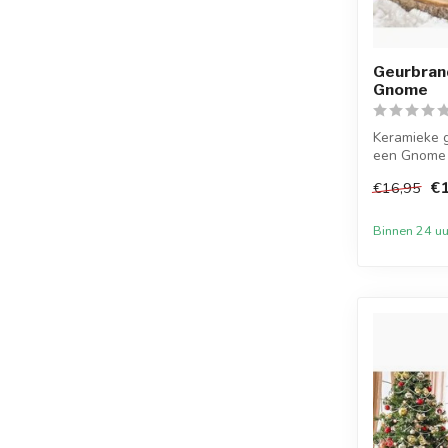
Geurbran
Gnome
Keramieke 
een Gnome i
herfs...
€1
€16,95
Binnen 24 uu