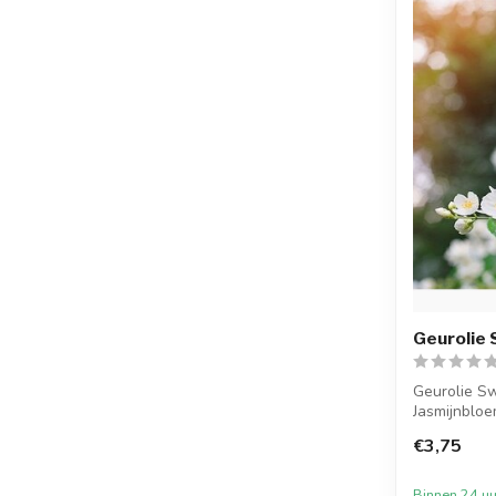
Geurolie 
Geurolie Sw
Jasmijnbloe
g...
€3,75
Binnen 24 uu