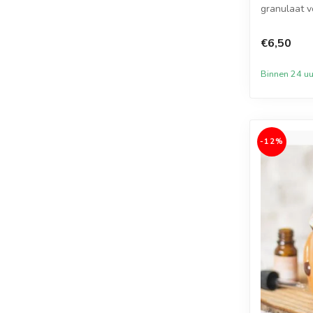
granulaat v
zelf eco-f...
€6,50
Binnen 24 uu
-12%