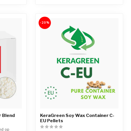
-20%
r Blend
KeraGreen Soy Wax Container C-
EU Pellets
nd op