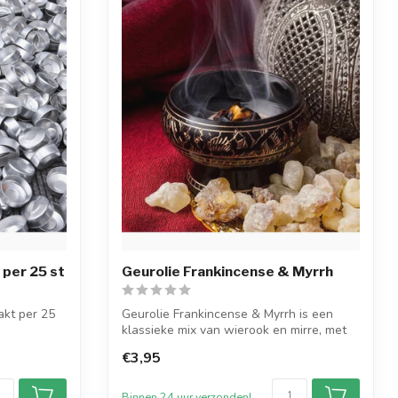
per 25 st
Geurolie Frankincense & Myrrh
kt per 25
Geurolie Frankincense & Myrrh is een
klassieke mix van wierook en mirre, met
r het...
ber...
€3,95
Binnen 24 uur verzonden!