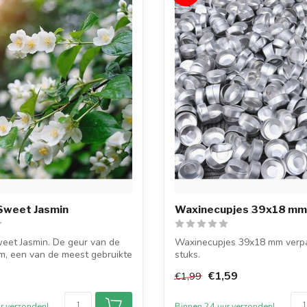
Sweet Jasmin
Waxinecupjes 39x18 mm 
eet Jasmin. De geur van de
Waxinecupjes 39x18 mm verpa
m, een van de meest gebruikte
stuks.
De waxcupjes zijn speciaal voo
€1,59
€1,99
r verzonden!
Binnen 24 uur verzonden!