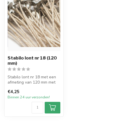
Stabilo lont nr 18 (120
mm)
Stabilo lont nr 18 met een
afmeting van 120 mm met
pitvoet van 15mm en
€4,25
verpakt p...
Binnen 24 uur verzonden!