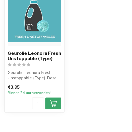
Geurolie Leonora Fresh
Unstoppable (Type)
Geurolie Leonora Fresh
Unstoppable (Type). Deze
parfumolie is geïnspireerd
€3,95
door ...
Binnen 24 uur verzonden!