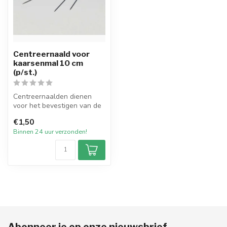
Centreernaald voor
kaarsenmal 10 cm
(p/st.)
Centreernaalden dienen
voor het bevestigen van de
pit in onze gietmallen. Deze
€1,50
n...
Binnen 24 uur verzonden!
Abonneer je op onze nieuwsbrief