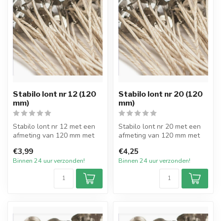
Stabilo lont nr 12 (120
Stabilo lont nr 20 (120
mm)
mm)
Stabilo lont nr 12 met een
Stabilo lont nr 20 met een
afmeting van 120 mm met
afmeting van 120 mm met
pitvoet van 15mm en
pitvoet van 15mm en
€3,99
€4,25
verpakt p...
verpakt ...
Binnen 24 uur verzonden!
Binnen 24 uur verzonden!