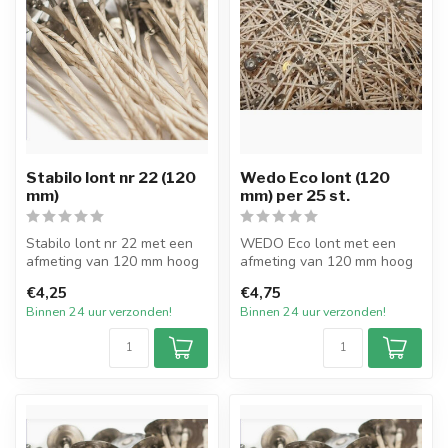
Stabilo lont nr 22 (120
Wedo Eco lont (120
mm)
mm) per 25 st.
Stabilo lont nr 22 met een
WEDO Eco lont met een
afmeting van 120 mm hoog
afmeting van 120 mm hoog
met pitvoet van 15mm en
met pitvoet van 15mm en
€4,25
€4,75
verp...
verpakt ...
Binnen 24 uur verzonden!
Binnen 24 uur verzonden!