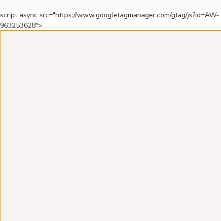
script async src="https://www.googletagmanager.com/gtag/js?id=AW-
963253628">