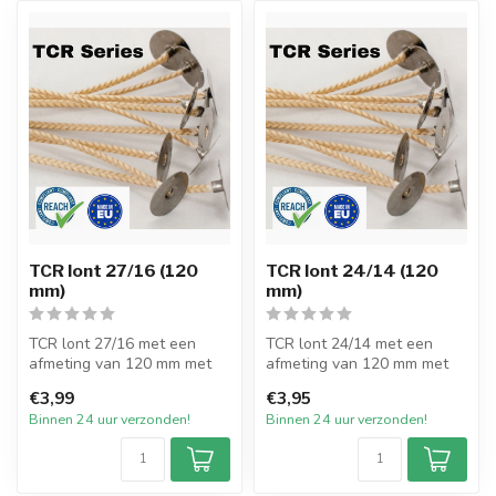
TCR lont 27/16 (120
TCR lont 24/14 (120
mm)
mm)
TCR lont 27/16 met een
TCR lont 24/14 met een
afmeting van 120 mm met
afmeting van 120 mm met
pitvoet van 15mm en
pitvoet van 15mm en
€3,99
€3,95
verpakt per 2...
verpakt per 2...
Binnen 24 uur verzonden!
Binnen 24 uur verzonden!