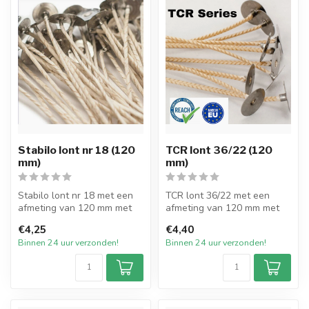
Stabilo lont nr 18 (120
TCR lont 36/22 (120
mm)
mm)
Stabilo lont nr 18 met een
TCR lont 36/22 met een
afmeting van 120 mm met
afmeting van 120 mm met
pitvoet van 15mm en
pitvoet van 15mm en
€4,25
€4,40
verpakt p...
verpakt per 2...
Binnen 24 uur verzonden!
Binnen 24 uur verzonden!