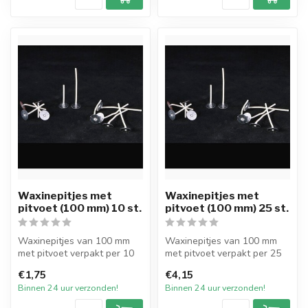
Waxinepitjes met
Waxinepitjes met
pitvoet (100 mm) 10 st.
pitvoet (100 mm) 25 st.
Waxinepitjes van 100 mm
Waxinepitjes van 100 mm
met pitvoet verpakt per 10
met pitvoet verpakt per 25
stuks.
stuks.
€1,75
€4,15
De waxpit met pitvoet...
De waxpit met pitvoet...
Binnen 24 uur verzonden!
Binnen 24 uur verzonden!