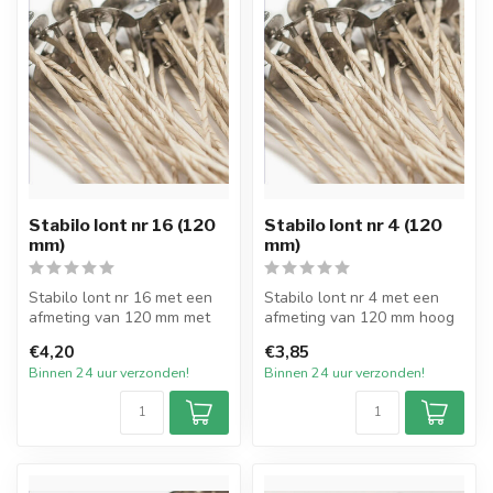
Stabilo lont nr 16 (120
Stabilo lont nr 4 (120
mm)
mm)
Stabilo lont nr 16 met een
Stabilo lont nr 4 met een
afmeting van 120 mm met
afmeting van 120 mm hoog
pitvoet van 15mm en
met pitvoet van 15mm en
€4,20
€3,85
verpakt p...
verpa...
Binnen 24 uur verzonden!
Binnen 24 uur verzonden!