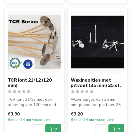
TCR lont 21/12 (120
Waxinepitjes met
mm)
pitvoet (35 mm) 25 st.
TCR lont 21/12 met een
Waxinepitjes van 35 mm
afmeting van 120 mm met
met pitvoet verpakt per 25
pitvoet van 15mm en
stuks.
€3,90
€3,20
verpakt per 2...
De waxpit met pitvoetj...
Binnen 24 uur verzonden!
Binnen 24 uur verzonden!