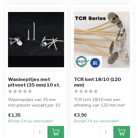
Waxinepitjes met
TCR lont 18/10 (120
pitvoet (35 mm) 10 st.
mm)
Waxinepitjes van 35 mm
TCR lont 18/10 met een
met pitvoet verpakt per 10
afmeting van 120 mm met
stuks.
pitvoet van 15mm en
€1,35
€3,90
De waxpit met pitvoetj...
verpakt per 2...
Binnen 24 uur verzonden!
Binnen 24 uur verzonden!