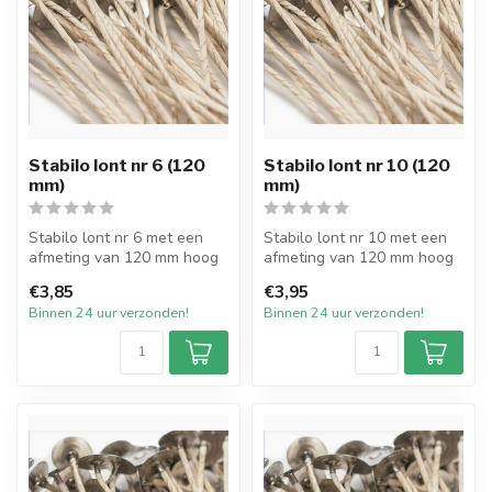
Stabilo lont nr 6 (120
Stabilo lont nr 10 (120
mm)
mm)
Stabilo lont nr 6 met een
Stabilo lont nr 10 met een
afmeting van 120 mm hoog
afmeting van 120 mm hoog
met pitvoet van 15mm en
met pitvoet van 15mm en
€3,85
€3,95
verpa...
verp...
Binnen 24 uur verzonden!
Binnen 24 uur verzonden!