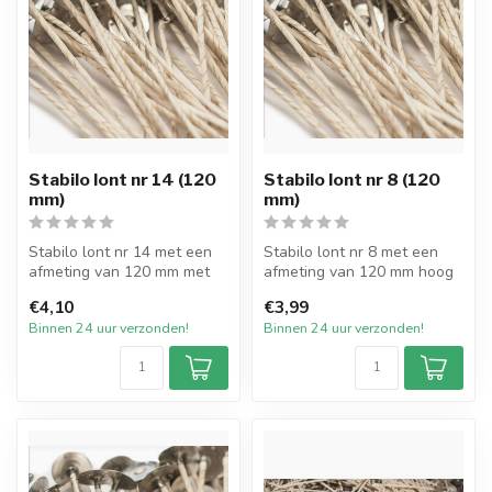
Stabilo lont nr 14 (120
Stabilo lont nr 8 (120
mm)
mm)
Stabilo lont nr 14 met een
Stabilo lont nr 8 met een
afmeting van 120 mm met
afmeting van 120 mm hoog
pitvoet van 15mm en
met pitvoet van 15mm en
€4,10
€3,99
verpakt p...
verpa...
Binnen 24 uur verzonden!
Binnen 24 uur verzonden!