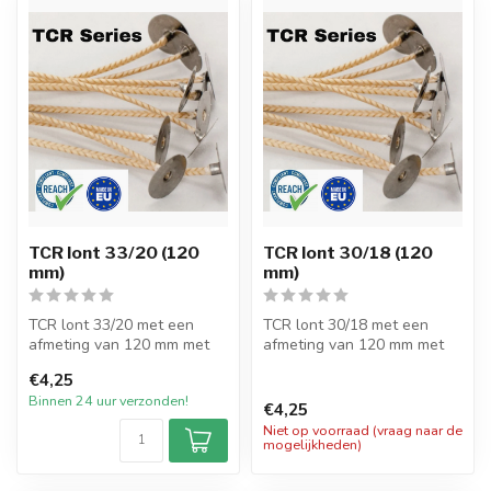
TCR lont 33/20 (120
TCR lont 30/18 (120
mm)
mm)
TCR lont 33/20 met een
TCR lont 30/18 met een
afmeting van 120 mm met
afmeting van 120 mm met
pitvoet van 15mm en
pitvoet van 15mm en
€4,25
verpakt per 2...
verpakt per 2...
Binnen 24 uur verzonden!
€4,25
Niet op voorraad (vraag naar de
mogelijkheden)