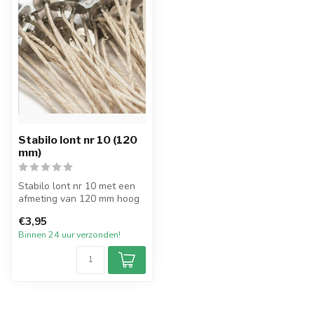
Stabilo lont nr 10 (120
mm)
Stabilo lont nr 10 met een
afmeting van 120 mm hoog
met pitvoet van 15mm en
€3,95
verp...
Binnen 24 uur verzonden!