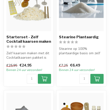
Starterset - Zelf
Stearine Plantaardig
Cocktail kaarsen maken
Stearine op 100%
Zelf kaarsen maken met dit
plantaardige basis om zelf
Cocktailkaarsen pakket is
kaarsen te maken.
nog nooit zo gemakkelijk
€24,95
€6,49
€25,95
€7,25
ge...
Voor het beste ...
Binnen 24 uur verzonden!
Binnen 24 uur verzonden!