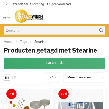
Razendsnelle
levering uit eigen voorraad
MENU
Home
/
Tags
/
Stearine
Producten getagd met Stearine
Filters
-4%
-10%