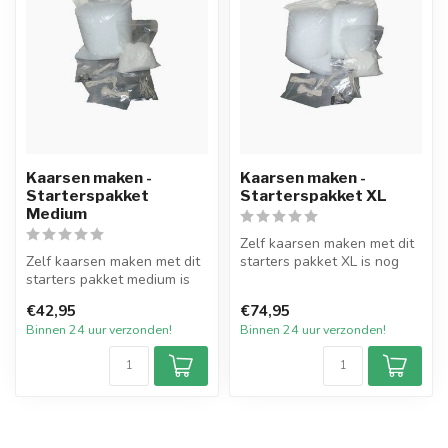
Kaarsen maken -
Kaarsen maken -
Starterspakket
Starterspakket XL
Medium
Zelf kaarsen maken met dit
Zelf kaarsen maken met dit
starters pakket XL is nog
starters pakket medium is
nooit zo gemakkelijk
nog nooit zo gemakkelijk
gewees...
€42,95
€74,95
ge...
Binnen 24 uur verzonden!
Binnen 24 uur verzonden!