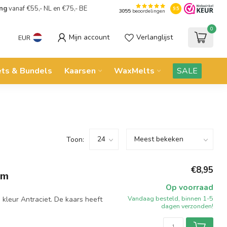
ing
vanaf €55,- NL en €75,- BE
9.5
3055
beoordelingen
0
Mijn account
Verlanglijst
EUR
ets & Bundels
Kaarsen
WaxMelts
SALE
Toon:
€8,95
mm
Op voorraad
Vandaag besteld, binnen 1-5
kleur Antraciet. De kaars heeft
dagen verzonden!