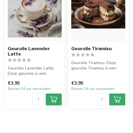
Geurolie Lavender
Geurolie Tiramisu
Latte
Geurolie Tiramisu. Deze
Geurolie Lavender Latte.
geurolie Tiramisu is een
Deze geurolie is een
verleidelijk zoete geur die
rustgevende, warme en
de ...
€3,95
€3,95
kruidige mix...
Binnen 24 uur verzonden!
Binnen 24 uur verzonden!