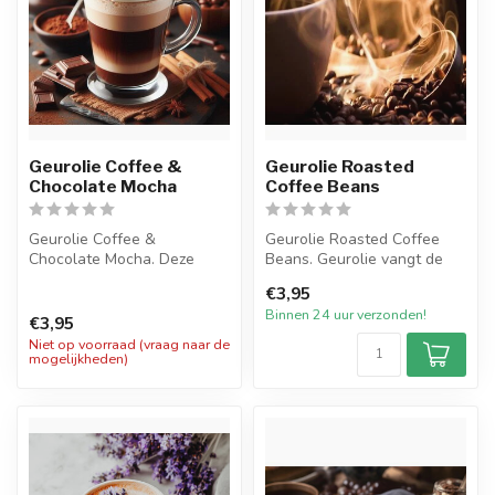
Geurolie Coffee &
Geurolie Roasted
Chocolate Mocha
Coffee Beans
Geurolie Coffee &
Geurolie Roasted Coffee
Chocolate Mocha. Deze
Beans. Geurolie vangt de
heerlijke geurolie legt de
intense, warme geur van
€3,95
rijke, warme ...
vers ge...
Binnen 24 uur verzonden!
€3,95
Niet op voorraad (vraag naar de
mogelijkheden)