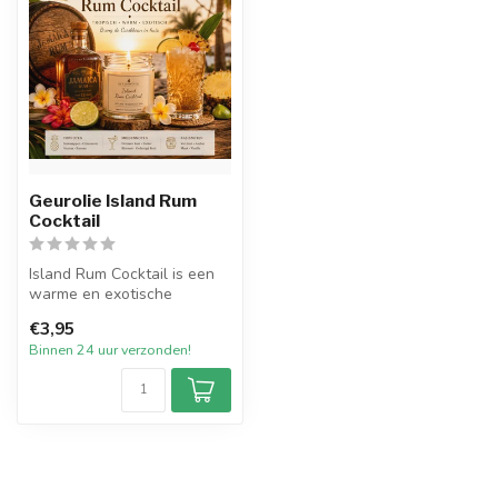
Geurolie Island Rum
Cocktail
Island Rum Cocktail is een
warme en exotische
geurolie waarin tropisch
€3,95
fruit, do...
Binnen 24 uur verzonden!