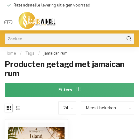
Razendsnelle
levering uit eigen voorraad
MENU
Home
/
Tags
/
jamaican rum
Producten getagd met jamaican
rum
Filters