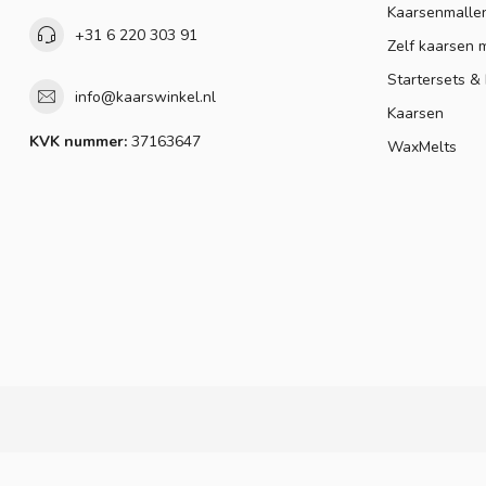
Kaarsenmalle
+31 6 220 303 91
Zelf kaarsen 
Startersets &
info@kaarswinkel.nl
Kaarsen
KVK nummer:
37163647
WaxMelts