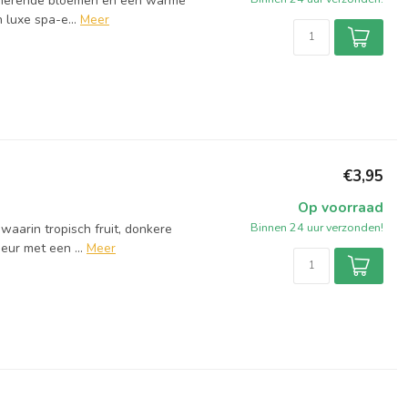
almerende bloemen en een warme
 luxe spa-e...
Meer
€3,95
Op voorraad
Binnen 24 uur verzonden!
waarin tropisch fruit, donkere
ur met een ...
Meer