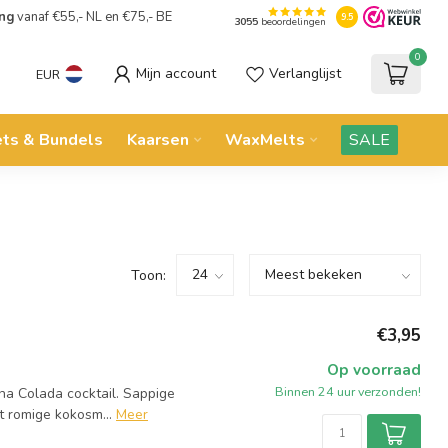
ing
vanaf €55,- NL en €75,- BE
9.5
3055
beoordelingen
0
Mijn account
Verlanglijst
EUR
ets & Bundels
Kaarsen
WaxMelts
SALE
Toon:
€3,95
Op voorraad
Binnen 24 uur verzonden!
ina Colada cocktail. Sappige
 romige kokosm...
Meer