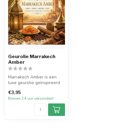
Geurolie Marrakech
Amber
Marrakech Amber is een
luxe geurolie geïnspireerd
op de warme, mystieke
€3,95
sfeer va...
Binnen 24 uur verzonden!