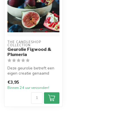
THE CANDLESHOP 
COLLECTION
Geurolie Figwood &
Plumeria
Deze geurolie betreft een
eigen creatie genaamd
Figwood & Plumeria.
€3,95
Plumeria, oo...
Binnen 24 uur verzonden!