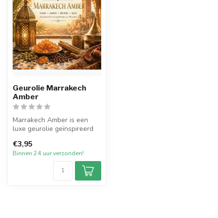
Geurolie Marrakech
Amber
Marrakech Amber is een
luxe geurolie geïnspireerd
op de warme, mystieke
€3,95
sfeer va...
Binnen 24 uur verzonden!