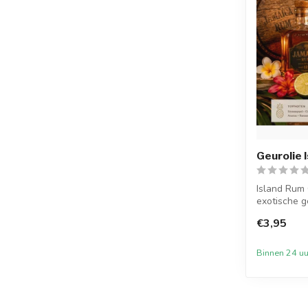
Geurolie 
Island Rum 
exotische ge
do...
€3,95
Binnen 24 uu