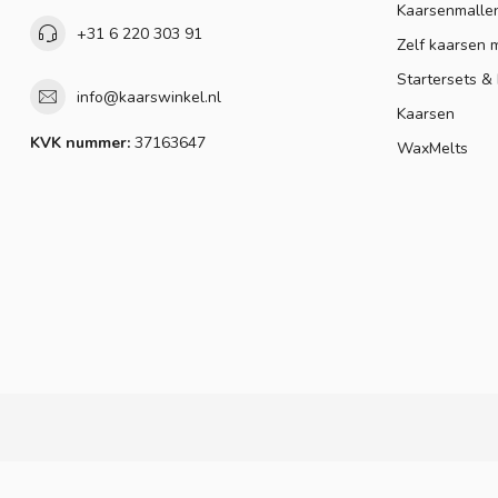
Kaarsenmalle
+31 6 220 303 91
Zelf kaarsen 
Startersets &
info@kaarswinkel.nl
Kaarsen
KVK nummer:
37163647
WaxMelts