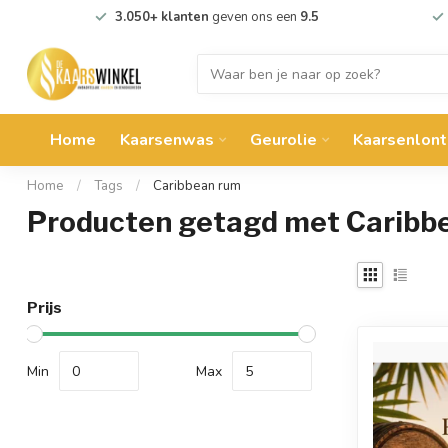
3.050+ klanten
geven ons een
9.5
Home
Kaarsenwas
Geurolie
Kaarsenlont
Home
/
Tags
/
Caribbean rum
Producten getagd met Caribb
Prijs
Min
Max