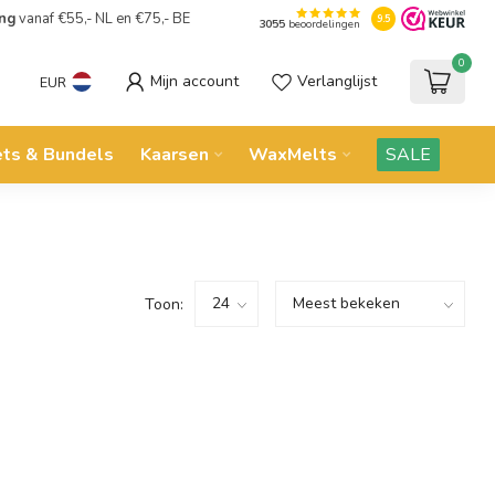
ing
vanaf €55,- NL en €75,- BE
9.5
3055
beoordelingen
0
Mijn account
Verlanglijst
EUR
ets & Bundels
Kaarsen
WaxMelts
SALE
Toon: