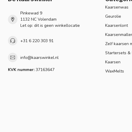
Kaarsenwas
Pinkewad 9
Geurolie
1132 NC Volendam
Let op: dit is geen winkellocatie
Kaarsenlont
Kaarsenmalle
+31 6 220 303 91
Zelf kaarsen 
Startersets &
info@kaarswinkel.nl
Kaarsen
KVK nummer:
37163647
WaxMelts