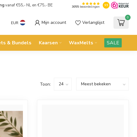
ing
vanaf €55,- NL en €75,- BE
9.5
3055
beoordelingen
0
Mijn account
Verlanglijst
EUR
ets & Bundels
Kaarsen
WaxMelts
SALE
Toon: