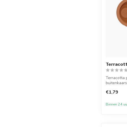
Terracot
Terracotta 
buitenkaar
cm bij 1...
€1,79
Binnen 24 uu