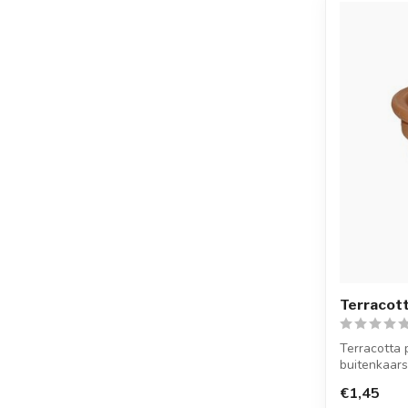
Terracot
Terracotta 
buitenkaar
bij 8 ...
€1,45