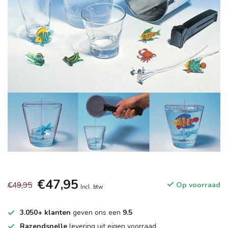
€47,95
€49,95
Op voorraad
Incl. btw
3.050+ klanten
geven ons een
9.5
Razendsnelle
levering uit eigen voorraad