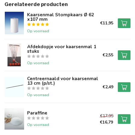
Gerelateerde producten
Kaarsenmal Stompkaars Ø 62
x107 mm
€11,95
Op voorraad
Afdekdopje voor kaarsenmal 1
stuks
€2,55
Op voorraad
Centreernaald voor kaarsenmal
13 cm (p/st.)
€2,49
Op voorraad
Paraffine
€17,95
€16,79
Op voorraad