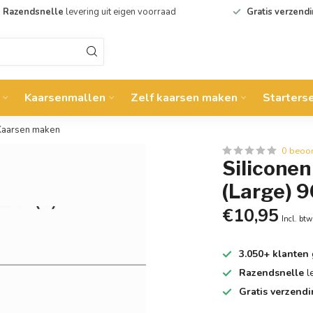
Razendsnelle
levering uit eigen voorraad
Gratis verzend
Kaarsenmallen
Zelf kaarsen maken
Starters
 Kaarsen maken
0 beoo
Silicone
(Large) 
€10,95
Incl. btw
3.050+ klanten
Razendsnelle
l
Gratis verzend