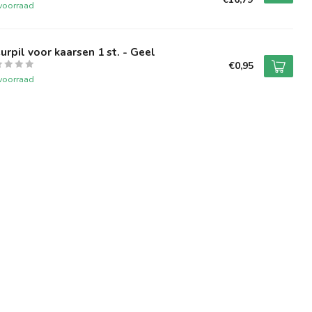
voorraad
urpil voor kaarsen 1 st. - Geel
€0,95
voorraad