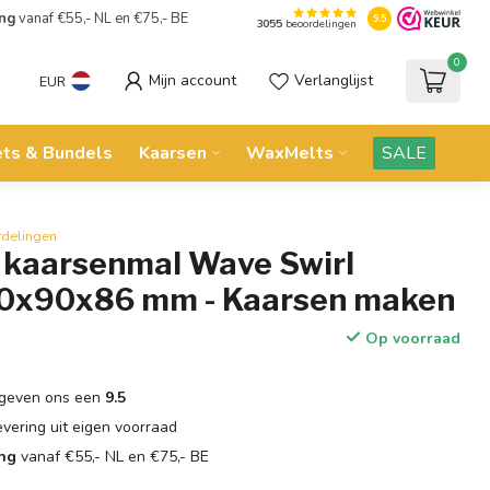
ing
vanaf €55,- NL en €75,- BE
9.5
3055
beoordelingen
0
Mijn account
Verlanglijst
EUR
ets & Bundels
Kaarsen
WaxMelts
SALE
rdelingen
n kaarsenmal Wave Swirl
90x90x86 mm - Kaarsen maken
Op voorraad
geven ons een
9.5
evering uit eigen voorraad
ing
vanaf €55,- NL en €75,- BE