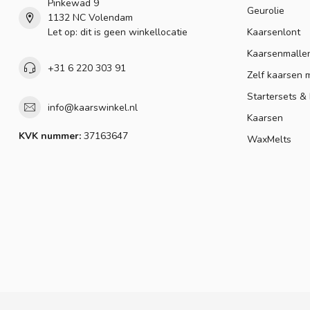
Pinkewad 9
Geurolie
1132 NC Volendam
Let op: dit is geen winkellocatie
Kaarsenlont
Kaarsenmalle
+31 6 220 303 91
Zelf kaarsen 
Startersets &
info@kaarswinkel.nl
Kaarsen
KVK nummer:
37163647
WaxMelts