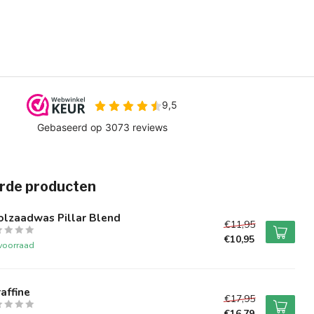
rde producten
olzaadwas Pillar Blend
€11,95
€10,95
voorraad
affine
€17,95
€16,79