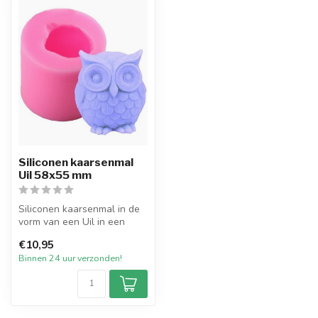
Siliconen kaarsenmal
Uil 58x55 mm
Siliconen kaarsenmal in de
vorm van een Uil in een
theelicht met een diameter
€10,95
va...
Binnen 24 uur verzonden!