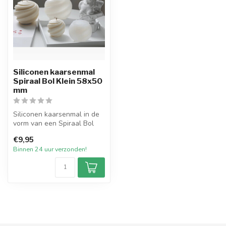
Siliconen kaarsenmal
Spiraal Bol Klein 58x50
mm
Siliconen kaarsenmal in de
vorm van een Spiraal Bol
Klein met een diameter van
€9,95
8...
Binnen 24 uur verzonden!