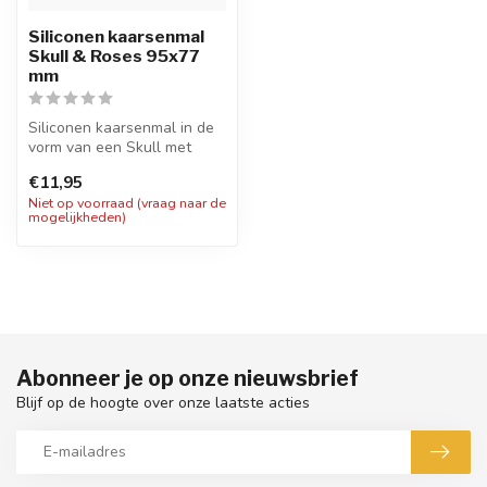
Siliconen kaarsenmal
Skull & Roses 95x77
mm
Siliconen kaarsenmal in de
vorm van een Skull met
decoratie van rozen met een
€11,95
af...
Niet op voorraad (vraag naar de
mogelijkheden)
Abonneer je op onze nieuwsbrief
Blijf op de hoogte over onze laatste acties