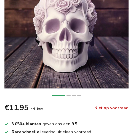
€11,95
Niet op voorraad
Incl. btw
3.050+ klanten
geven ons een
9.5
Razendsnelle
levering uit eigen voorraad