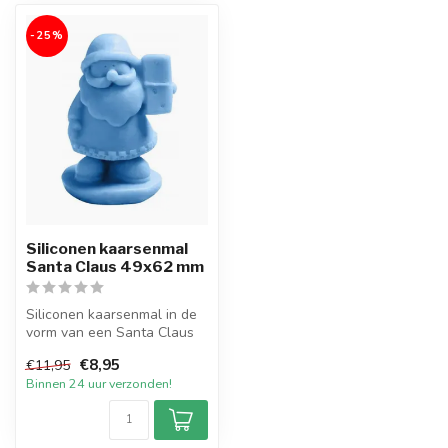
-25%
Siliconen kaarsenmal
Santa Claus 49x62 mm
Siliconen kaarsenmal in de
vorm van een Santa Claus
met een diameter van 49 bij
€8,95
€11,95
...
Binnen 24 uur verzonden!