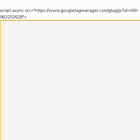
script async src="https://www.googletagmanager.com/gtag/js?id=AW-
963253628">