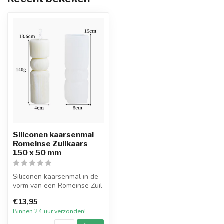
Siliconen kaarsenmal
Romeinse Zuilkaars
150 x 50 mm
Siliconen kaarsenmal in de
vorm van een Romeinse Zuil
met gerebbeld effect met
€13,95
e...
Binnen 24 uur verzonden!