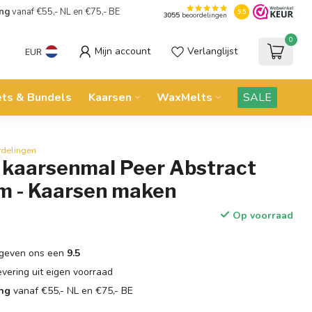
ing
vanaf €55,- NL en €75,- BE
9.5
3055
beoordelingen
0
Mijn account
Verlanglijst
EUR
ets & Bundels
Kaarsen
WaxMelts
SALE
rdelingen
n kaarsenmal Peer Abstract
 - Kaarsen maken
Op voorraad
geven ons een
9.5
evering uit eigen voorraad
ing
vanaf €55,- NL en €75,- BE