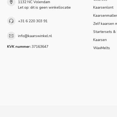
1132 NC Volendam
Let op: dit is geen winkellocatie
Kaarsenlont
Kaarsenmalle
+31 6 220 303 91
Zelf kaarsen 
Startersets &
info@kaarswinkel.nl
Kaarsen
KVK nummer:
37163647
WaxMelts