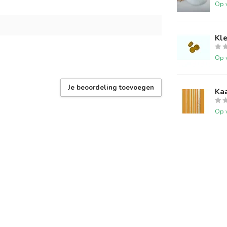
Op 
Kle
Op 
Je beoordeling toevoegen
Kaa
Op 