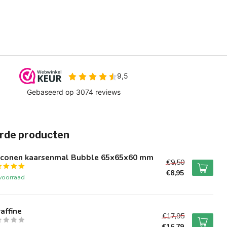
rde producten
liconen kaarsenmal Bubble 65x65x60 mm
€9,50
€8,95
voorraad
affine
€17,95
€16,79