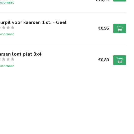
voorraad
urpil voor kaarsen 1 st. - Geel
€0,95
voorraad
rsen lont plat 3x4
€0,80
voorraad