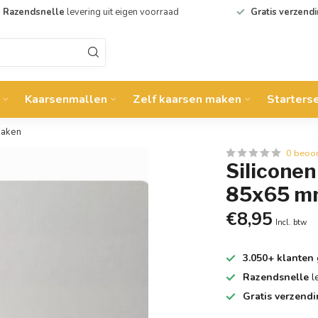
Razendsnelle
levering uit eigen voorraad
Gratis verzend
Kaarsenmallen
Zelf kaarsen maken
Starters
maken
0 beoo
Silicone
85x65 mm
€8,95
Incl. btw
3.050+ klanten
Razendsnelle
l
Gratis verzend