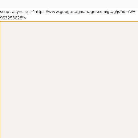
script async src="https://www.googletagmanager.com/gtag/js?id=AW-
963253628">