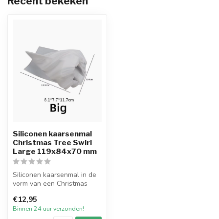
Recent bekeken
Siliconen kaarsenmal
Christmas Tree Swirl
Large 119x84x70 mm
Siliconen kaarsenmal in de
vorm van een Christmas
Tree Swirl met een afmeting
€12,95
va...
Binnen 24 uur verzonden!