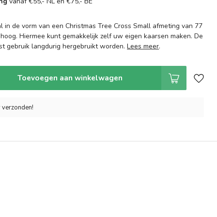
ing
vanaf €55,- NL en €75,- BE
l in de vorm van een Christmas Tree Cross Small afmeting van 77
hoog. Hiermee kunt gemakkelijk zelf uw eigen kaarsen maken. De
ist gebruik langdurig hergebruikt worden.
Lees meer
.
Toevoegen aan winkelwagen
r verzonden!