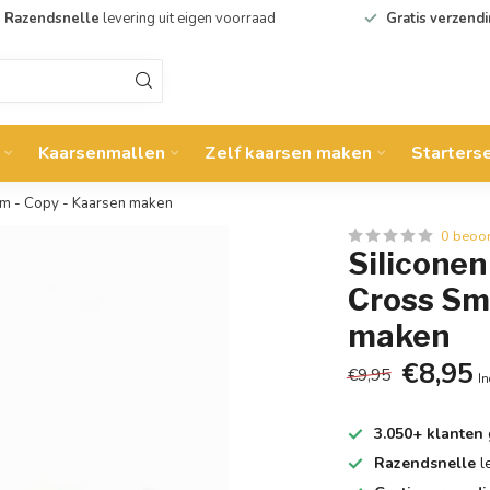
Razendsnelle
levering uit eigen voorraad
Gratis verzend
Kaarsenmallen
Zelf kaarsen maken
Starters
mm - Copy - Kaarsen maken
0 beoo
Silicone
Cross Sm
maken
€8,95
€9,95
In
3.050+ klanten
Razendsnelle
l