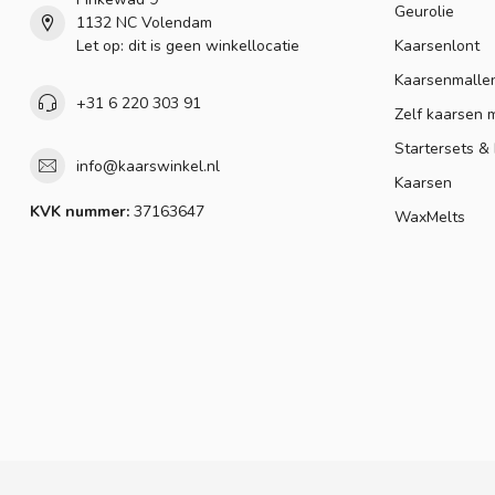
Geurolie
1132 NC Volendam
Let op: dit is geen winkellocatie
Kaarsenlont
Kaarsenmalle
+31 6 220 303 91
Zelf kaarsen 
Startersets &
info@kaarswinkel.nl
Kaarsen
KVK nummer:
37163647
WaxMelts