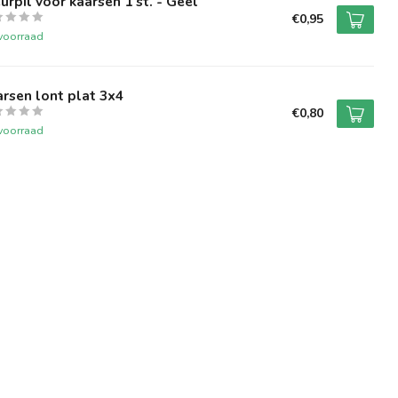
urpil voor kaarsen 1 st. - Geel
€0,95
voorraad
rsen lont plat 3x4
€0,80
voorraad