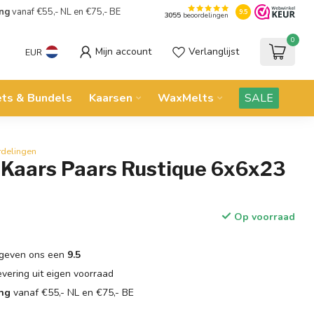
ing
vanaf €55,- NL en €75,- BE
9.5
3055
beoordelingen
0
Mijn account
Verlanglijst
EUR
ets & Bundels
Kaarsen
WaxMelts
SALE
rdelingen
 Kaars Paars Rustique 6x6x23
Op voorraad
geven ons een
9.5
evering uit eigen voorraad
ing
vanaf €55,- NL en €75,- BE