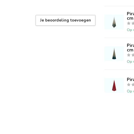
Pi
cm
Je beoordeling toevoegen
Op 
Pi
cm
Op 
Pi
Op 