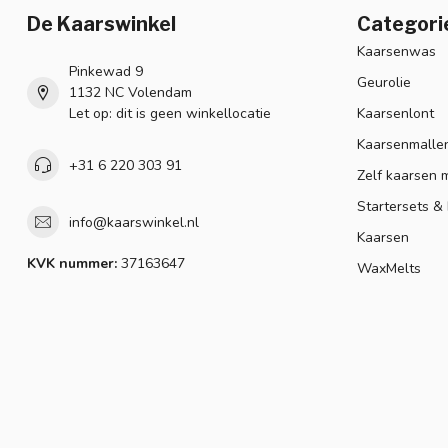
De Kaarswinkel
Categori
Kaarsenwas
Pinkewad 9
Geurolie
1132 NC Volendam
Let op: dit is geen winkellocatie
Kaarsenlont
Kaarsenmalle
+31 6 220 303 91
Zelf kaarsen 
Startersets &
info@kaarswinkel.nl
Kaarsen
KVK nummer:
37163647
WaxMelts