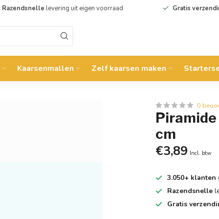
Razendsnelle
levering uit eigen voorraad
Gratis verzend
Kaarsenmallen
Zelf kaarsen maken
Starters
0 beoo
Piramide
cm
€3,89
Incl. btw
3.050+ klanten
Razendsnelle
l
Gratis verzend