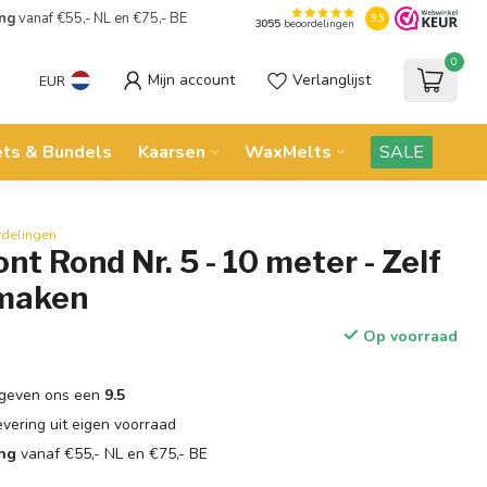
ing
vanaf €55,- NL en €75,- BE
9.5
3055
beoordelingen
0
Mijn account
Verlanglijst
EUR
ets & Bundels
Kaarsen
WaxMelts
SALE
rdelingen
nt Rond Nr. 5 - 10 meter - Zelf
 maken
Op voorraad
geven ons een
9.5
evering uit eigen voorraad
ing
vanaf €55,- NL en €75,- BE