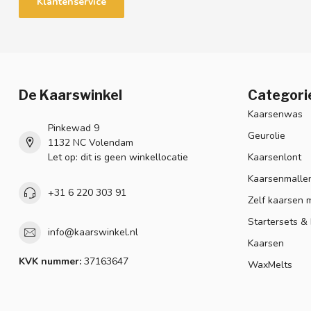
Klantenservice
De Kaarswinkel
Categori
Kaarsenwas
Pinkewad 9
Geurolie
1132 NC Volendam
Let op: dit is geen winkellocatie
Kaarsenlont
Kaarsenmalle
+31 6 220 303 91
Zelf kaarsen 
Startersets &
info@kaarswinkel.nl
Kaarsen
KVK nummer:
37163647
WaxMelts