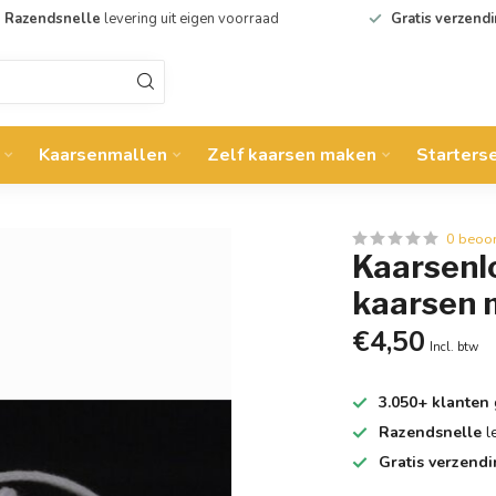
Razendsnelle
levering uit eigen voorraad
Gratis verzend
Kaarsenmallen
Zelf kaarsen maken
Starters
0 beoo
Kaarsenlo
kaarsen
€4,50
Incl. btw
3.050+ klanten
Razendsnelle
l
Gratis verzend