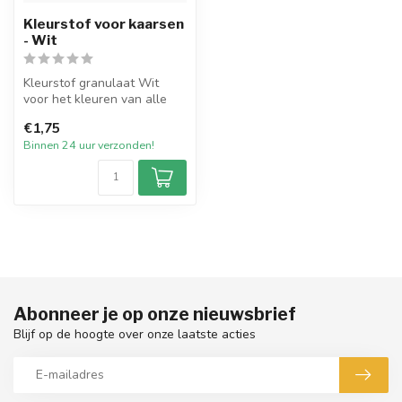
Kleurstof voor kaarsen
- Wit
Kleurstof granulaat Wit
voor het kleuren van alle
soorten wax. De
€1,75
kleurstoffen z...
Binnen 24 uur verzonden!
Abonneer je op onze nieuwsbrief
Blijf op de hoogte over onze laatste acties