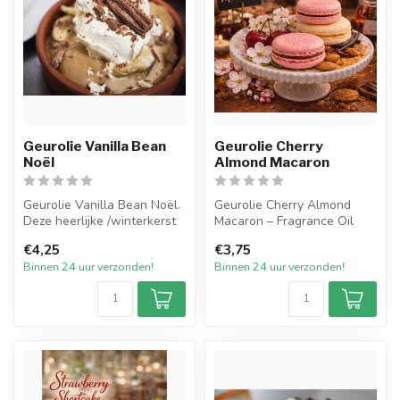
Geurolie Vanilla Bean
Geurolie Cherry
Noël
Almond Macaron
Geurolie Vanilla Bean Noël.
Geurolie Cherry Almond
Deze heerlijke /winterkerst
Macaron – Fragrance Oil
geurolie ruikt als een w...
€4,25
€3,75
Cherry Almond Macaron is
Binnen 24 uur verzonden!
Binnen 24 uur verzonden!
een w...