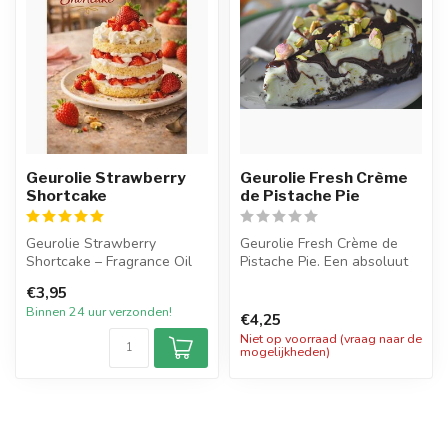
Geurolie Strawberry
Geurolie Fresh Crème
Shortcake
de Pistache Pie
Geurolie Strawberry
Geurolie Fresh Crème de
Shortcake – Fragrance Oil
Pistache Pie. Een absoluut
heerlijke pistache geurolie.
€3,95
Strawberry Shortcake is
...
Binnen 24 uur verzonden!
een hee...
€4,25
Niet op voorraad (vraag naar de
mogelijkheden)