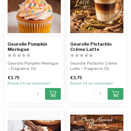
Geurolie Pumpkin
Geurolie Pistachio
Meringue
Crème Latte
Geurolie Pumpkin Meringue
Geurolie Pistachio Crème
– Fragrance Oil
Latte – Fragrance Oil
€3,75
€3,75
Geniet van de heerlijke geur
Pistachio Crème Latte is een
Binnen 24 uur verzonden!
Binnen 24 uur verzonden!
van Pu...
w...