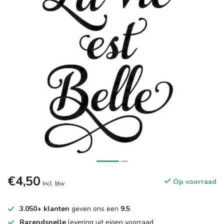
€4,50
Op voorraad
Incl. btw
3.050+ klanten
geven ons een
9.5
Razendsnelle
levering uit eigen voorraad