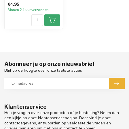
Collection Green Cardamom.
€4,95
Deze...
Binnen 24 uur verzonden!
Abonneer je op onze nieuwsbrief
Blijf op de hoogte over onze laatste acties
Klantenservice
Heb je vragen over onze producten of je bestelling? Neem dan
een kijkje op onze klantenservicepagina. Daar vind je onze
contactgegevens, antwoorden op veelgestelde vragen en
diverse manieren om met ons in contact te komen.