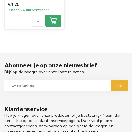
Collection Black Oudh.
€4,25
Ervaar met...
Binnen 24 uur verzonden!
Abonneer je op onze nieuwsbrief
Blijf op de hoogte over onze laatste acties
Klantenservice
Heb je vragen over onze producten of je bestelling? Neem dan
een kijkje op onze klantenservicepagina. Daar vind je onze
contactgegevens, antwoorden op veelgestelde vragen en
diverse manieren om met ons in contact te komen.