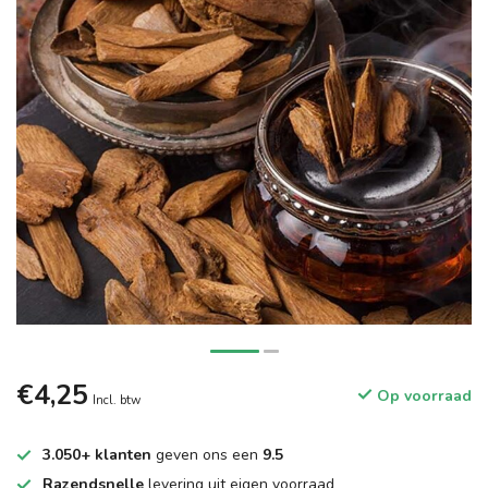
€4,25
Op voorraad
Incl. btw
3.050+ klanten
geven ons een
9.5
Razendsnelle
levering uit eigen voorraad