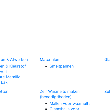
ren & Afwerken
Materialen
Gl
len & Kleurstof
Smeltpannen
verf
te Metallic
c Lak
otten
Zelf Waxmelts maken
Ze
(benodigdheden)
Mallen voor waxmelts
Clamshells voor