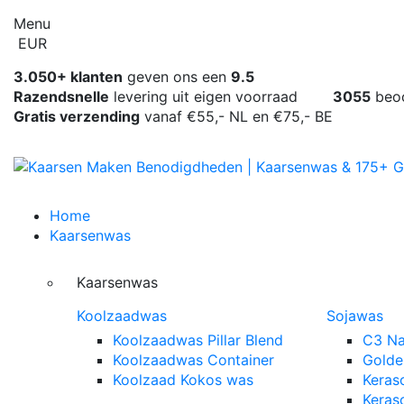
Menu
EUR
3.050+ klanten
geven ons een
9.5
Razendsnelle
levering uit eigen voorraad
3055
beoo
Gratis verzending
vanaf €55,- NL en €75,- BE
Home
Kaarsenwas
Kaarsenwas
Koolzaadwas
Sojawas
Koolzaadwas Pillar Blend
C3 Na
Koolzaadwas Container
Golde
Koolzaad Kokos was
Keraso
Keras