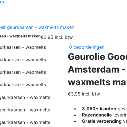
rs
Zelf geurkaarsen - waxmelts maken
rsen - waxmelts maken
€3,95
Incl. btw
0 beoordelingen
Geurolie Good
Amsterdam - 
waxmelts ma
€3,95
Incl. btw
3.050+ klanten
geve
Razendsnelle
leveri
Gratis verzending
va