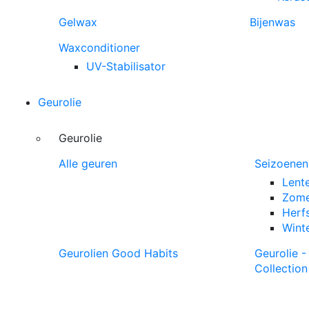
Gelwax
Bijenwas
Waxconditioner
UV-Stabilisator
Geurolie
Geurolie
Alle geuren
Seizoenen
Lent
Zome
Herf
Wint
Geurolien Good Habits
Geurolie 
Collection