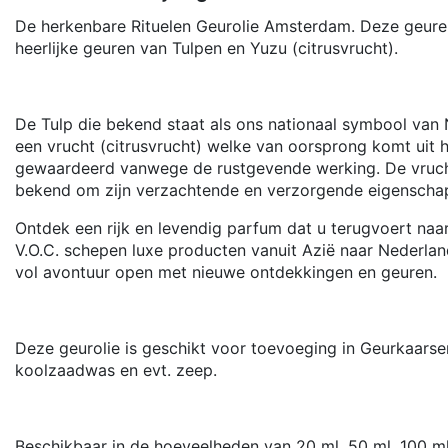
De herkenbare Rituelen Geurolie Amsterdam. Deze geuren
heerlijke geuren van Tulpen en Yuzu (citrusvrucht).
De Tulp die bekend staat als ons nationaal symbool van
een vrucht (citrusvrucht) welke van oorsprong komt uit 
gewaardeerd vanwege de rustgevende werking. De vrucht i
bekend om zijn verzachtende en verzorgende eigenscha
Ontdek een rijk en levendig parfum dat u terugvoert naar
V.O.C. schepen luxe producten vanuit Azië naar Nederla
vol avontuur open met nieuwe ontdekkingen en geuren.
Deze geurolie is geschikt voor toevoeging in Geurkaarse
koolzaadwas en evt. zeep.
Beschikbaar in de hoeveelheden van 20 ml, 50 ml, 100 ml