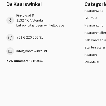
De Kaarswinkel
Categori
Kaarsenwas
Pinkewad 9
Geurolie
1132 NC Volendam
Let op: dit is geen winkellocatie
Kaarsenlont
Kaarsenmalle
+31 6 220 303 91
Zelf kaarsen 
Startersets &
info@kaarswinkel.nl
Kaarsen
KVK nummer:
37163647
WaxMelts