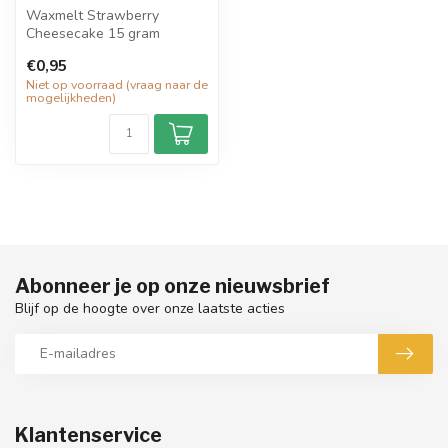
Waxmelt Strawberry
Cheesecake 15 gram
€0,95
De heerlijk frisse geur van
Niet op voorraad (vraag naar de
rode rijpe ...
mogelijkheden)
Abonneer je op onze nieuwsbrief
Blijf op de hoogte over onze laatste acties
Klantenservice