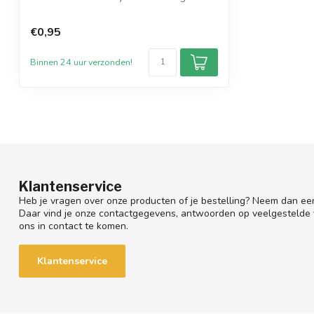
De heerlijk frisse geur van aardbei en
€0,95
ver...
Binnen 24 uur verzonden!
Klantenservice
Heb je vragen over onze producten of je bestelling? Neem dan een
Daar vind je onze contactgegevens, antwoorden op veelgestelde
ons in contact te komen.
Klantenservice