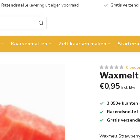
Razendsnelle
levering uit eigen voorraad
Gratis verzend
Kaarsenmallen
Zelf kaarsen maken
Starters
0 beoo
Waxmelt 
€0,95
Incl. btw
3.050+ klanten
Razendsnelle
l
Gratis verzend
Waxmelt Strawberr