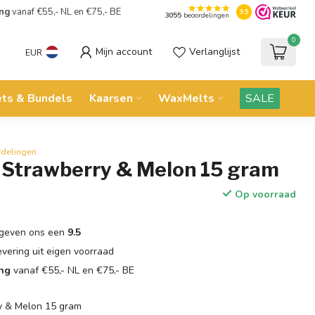
ing
vanaf €55,- NL en €75,- BE
9.5
3055
beoordelingen
0
Mijn account
Verlanglijst
EUR
ets & Bundels
Kaarsen
WaxMelts
SALE
rdelingen
Strawberry & Melon 15 gram
Op voorraad
geven ons een
9.5
evering uit eigen voorraad
ing
vanaf €55,- NL en €75,- BE
y & Melon 15 gram