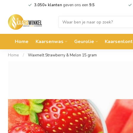
3.050+ klanten
geven ons een
9.5
Home
Kaarsenwas
Geurolie
Kaarsenlont
Home
/
Waxmelt Strawberry & Melon 15 gram