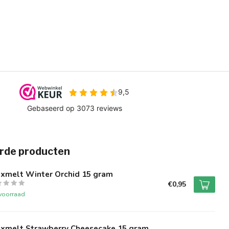
rde producten
xmelt Winter Orchid 15 gram
€0,95
voorraad
xmelt Strawberry Cheesecake 15 gram