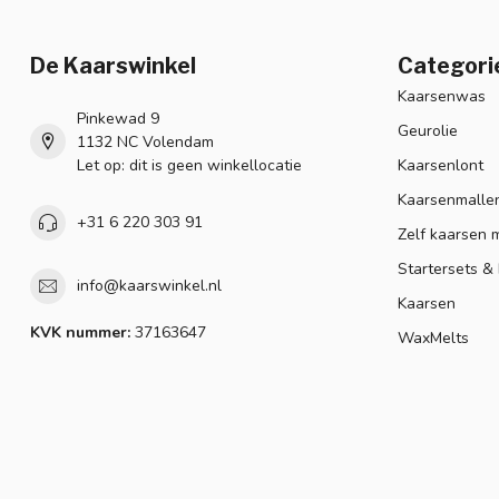
De Kaarswinkel
Categori
Kaarsenwas
Pinkewad 9
Geurolie
1132 NC Volendam
Let op: dit is geen winkellocatie
Kaarsenlont
Kaarsenmalle
+31 6 220 303 91
Zelf kaarsen 
Startersets &
info@kaarswinkel.nl
Kaarsen
KVK nummer:
37163647
WaxMelts